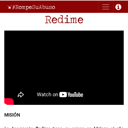
#RompeSuAbuso
Redime
MISIÓN